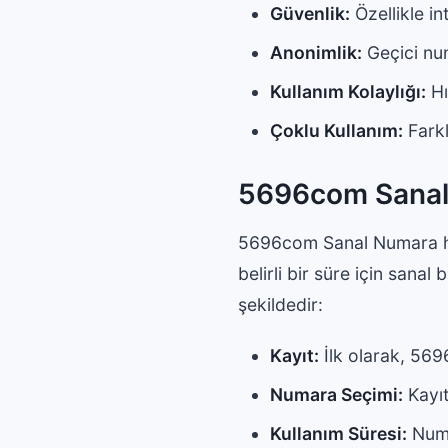
Güvenlik:
Özellikle in
Anonimlik:
Geçici num
Kullanım Kolaylığı:
Hı
Çoklu Kullanım:
Farkl
5696com Sanal 
5696com Sanal Numara hizm
belirli bir süre için sanal
şekildedir:
Kayıt:
İlk olarak, 56
Numara Seçimi:
Kayıt
Kullanım Süresi:
Numar