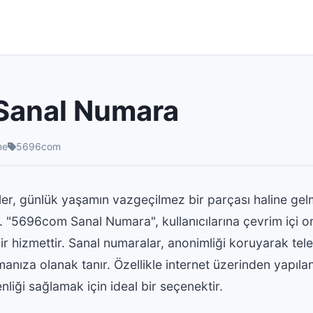
anal Numara
me
5696com
er, günlük yaşamın vazgeçilmez bir parçası haline gel
r. "5696com Sanal Numara", kullanıcılarına çevrim içi o
bir hizmettir. Sanal numaralar, anonimliği koruyarak te
anıza olanak tanır. Özellikle internet üzerinden yapıla
iği sağlamak için ideal bir seçenektir.