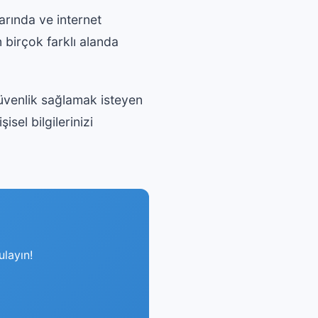
rında ve internet
n birçok farklı alanda
üvenlik sağlamak isteyen
isel bilgilerinizi
layın!