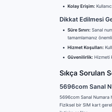
Kolay Erişim:
Kullanıc
Dikkat Edilmesi G
Süre Sınırı:
Sanal numar
tamamlamanız önemlid
Hizmet Koşulları:
Kull
Güvenilirlik:
Hizmeti k
Sıkça Sorulan S
5696com Sanal Nu
5696com Sanal Numara hizme
Fiziksel bir SIM kart gere