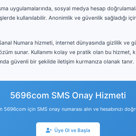
şma uygulamalarında, sosyal medya hesap doğrulamala
şlerde kullanılabilir. Anonimlik ve güvenlik sağladığı içi
nal Numara hizmeti, internet dünyasında gizlilik ve g
 çözüm sunar. Kullanımı kolay ve pratik olan bu hizmet, kiş
da güvenli bir şekilde iletişim kurmanıza olanak tanır.
5696com SMS Onay Hizmeti
 5696com için SMS onay numarası alın ve hesabınızı doğru
Üye Ol ve Başla