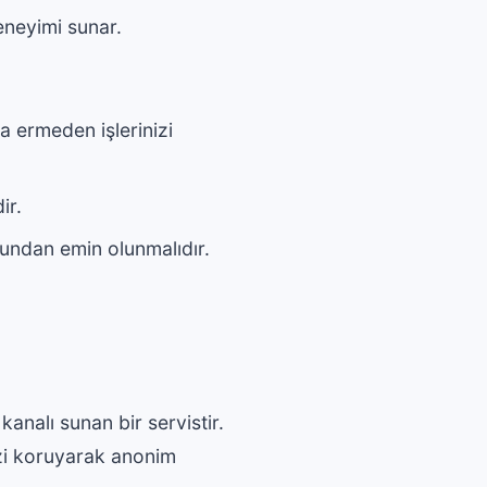
eneyimi sunar.
na ermeden işlerinizi
ir.
ğundan emin olunmalıdır.
analı sunan bir servistir.
nizi koruyarak anonim