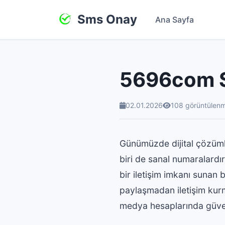
Sms Onay
Ana Sayfa
5696com S
02.01.2026
108 görüntülen
Günümüzde dijital çözüml
biri de sanal numaralardı
bir iletişim imkanı sunan 
paylaşmadan iletişim kurm
medya hesaplarında güvenl